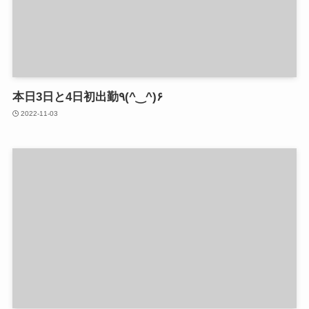
本日3日と4日初出勤٩(^‿^)۶
2022-11-03