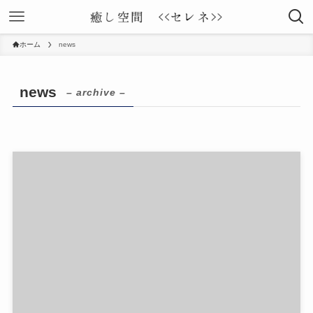
ホーム
news
news
– archive –