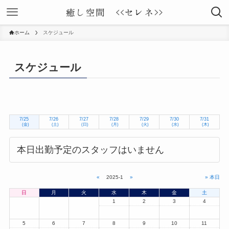
ホーム
スケジュール
スケジュール
7/25
7/26
7/27
7/28
7/29
7/30
7/31
(金)
(土)
(日)
(月)
(火)
(水)
(木)
本日出勤予定のスタッフはいません
«
2025-1
»
» 本日
日
月
火
水
木
金
土
1
2
3
4
5
6
7
8
9
10
11