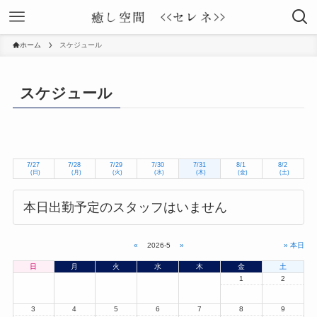
ホーム
スケジュール
スケジュール
7/27
7/28
7/29
7/30
7/31
8/1
8/2
(日)
(月)
(火)
(水)
(木)
(金)
(土)
本日出勤予定のスタッフはいません
«
2026-5
»
» 本日
日
月
火
水
木
金
土
1
2
3
4
5
6
7
8
9