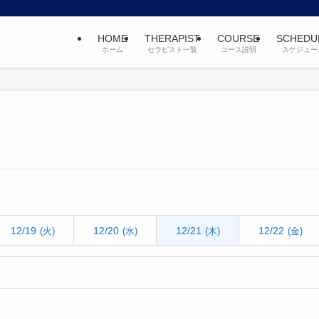
HOME
THERAPIST
COURSE
SCHEDU
ホーム
セラピスト一覧
コース説明
スケジュー
12/19
12/20
12/21
12/22
(火)
(水)
(木)
(金)