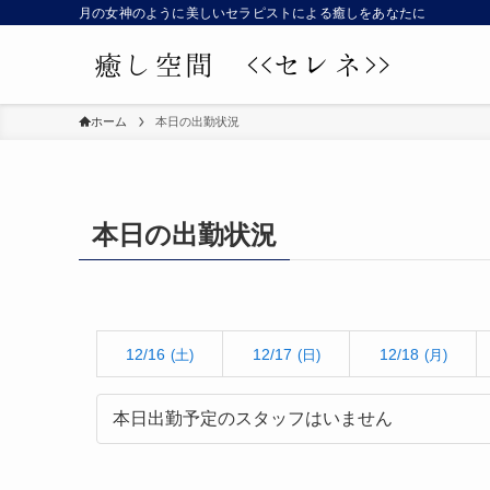
月の女神のように美しいセラピストによる癒しをあなたに
ホーム
本日の出勤状況
本日の出勤状況
12/16
12/17
12/18
(土)
(日)
(月)
本日出勤予定のスタッフはいません