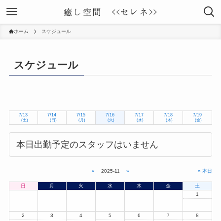
ホーム
スケジュール
スケジュール
7/13
7/14
7/15
7/16
7/17
7/18
7/19
(土)
(日)
(月)
(火)
(水)
(木)
(金)
本日出勤予定のスタッフはいません
«
2025-11
»
» 本日
日
月
火
水
木
金
土
1
2
3
4
5
6
7
8