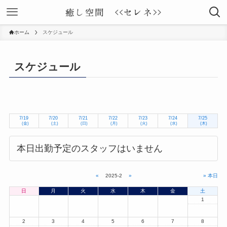
ホーム
スケジュール
スケジュール
7/19
7/20
7/21
7/22
7/23
7/24
7/25
(金)
(土)
(日)
(月)
(火)
(水)
(木)
本日出勤予定のスタッフはいません
«
2025-2
»
» 本日
日
月
火
水
木
金
土
1
2
3
4
5
6
7
8