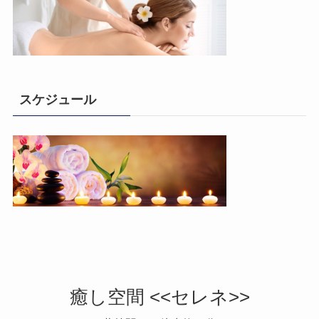
スケジュール
癒し空間 <<セレネ>>