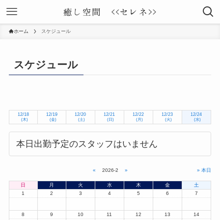
ホーム
スケジュール
スケジュール
12/18
12/19
12/20
12/21
12/22
12/23
12/24
(木)
(金)
(土)
(日)
(月)
(火)
(水)
本日出勤予定のスタッフはいません
«
2026-2
»
» 本日
日
月
火
水
木
金
土
1
2
3
4
5
6
7
8
9
10
11
12
13
14